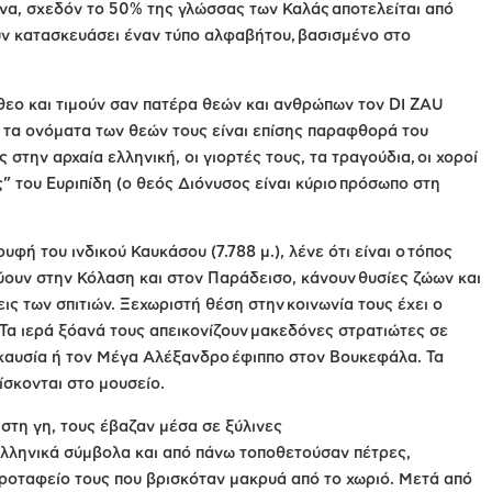
ώνα, σχεδόν το 50% της γλώσσας των Καλάς αποτελείται από
υν κατασκευάσει έναν τύπο αλφαβήτου, βασισμένο στο
θεο και τιμούν σαν πατέρα θεών και ανθρώπων τον DI ZAU
», τα ονόματα των θεών τους είναι επίσης παραφθορά του
στην αρχαία ελληνική, οι γιορτές τους, τα τραγούδια, οι χοροί
” του Ευριπίδη (ο θεός Διόνυσος είναι κύριο πρόσωπο στη
υφή του ινδικού Καυκάσου (7.788 μ.), λένε ότι είναι ο τόπος
ύουν στην Κόλαση και στον Παράδεισο, κάνουν θυσίες ζώων και
ις των σπιτιών. Ξεχωριστή θέση στην κοινωνία τους έχει ο
 Τα ιερά ξόανά τους απεικονίζουν μακεδόνες στρατιώτες σε
 καυσία ή τον Μέγα Αλέξανδρο έφιππο στον Βουκεφάλα. Τα
ίσκονται στο μουσείο.
στη γη, τους έβαζαν μέσα σε ξύλινες
λληνικά σύμβολα και από πάνω τοποθετούσαν πέτρες,
ροταφείο τους που βρισκόταν μακρυά από το χωριό. Μετά από