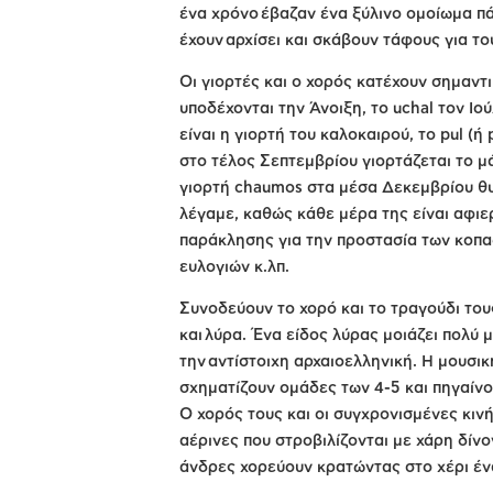
ένα χρόνο έβαζαν ένα ξύλινο ομοίωμα π
έχουν αρχίσει και σκάβουν τάφους για το
Οι γιορτές και ο χορός κατέχουν σημαντ
υποδέχονται την Άνοιξη, το uchal τον Ιο
είναι η γιορτή του καλοκαιρού, το pul (ή
στο τέλος Σεπτεμβρίου γιορτάζεται το 
γιορτή chaumos στα μέσα Δεκεμβρίου θυμ
λέγαμε, καθώς κάθε μέρα της είναι αφιε
παράκλησης για την προστασία των κοπαδ
ευλογιών κ.λπ.
Συνοδεύουν το χορό και το τραγούδι το
και λύρα. Ένα είδος λύρας μοιάζει πολύ 
την αντίστοιχη αρχαιοελληνική. Η μουσικ
σχηματίζουν ομάδες των 4-5 και πηγαίνου
Ο χορός τους και οι συγχρονισμένες κινή
αέρινες που στροβιλίζονται με χάρη δίν
άνδρες χορεύουν κρατώντας στο χέρι έν