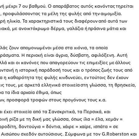
ή μέχρι 7 ου βαθμού. Ο απαράβατος αυτός κανόντας τηρείται
ς, προφυλάσσοντας τα μέλη της φυλής από την αιμομιξία.
αρή ηλικία. Τα χαρακτηριστικά τους διαφέρουν από αυτά των
ιακά, με ανοικτόχρωμο δέρμα, γαλάζια ή πράσινα μάτια και
λάς ζουν απομονωμένοι μέσα στα χιόνια, τα οποία
ράσματα. Η περιοχή είναι άγρια, δύσβατη, αφιλόξενη. Αυτή
λά και οι κανόνες που απαγορεύουν τις επιμειξίες με άλλους
ντανή η ιστορική παράδοσή τους και ο τρόπος ζωής τους από
νια η καθαρότητα της φυλής κινδυνεύει, εν τούτοις δεν έχουν
ις τους, με αρκετά ελληνικά στοιχεία στη γλώσσα, τη θρησκεία,
α τα ίδια αρχαία έθιμα, όπως
ων, προσφορά τροφών στους προγόνους τους κ.α.
 έχει στοιχεία από τα Σανσκριτικά, τα Περσικά, και
οινή ρίζα με τη δική μας γλώσσα, όπως ίλα = έλα, χεμάν =
οδίτη, δοντούγια = δόντια, χάιρε = χαίρε, ισπάτα = σε
 Αισώπου σχεδόν αυτούσιους. Σύμφωνα με τον G.Roberston και