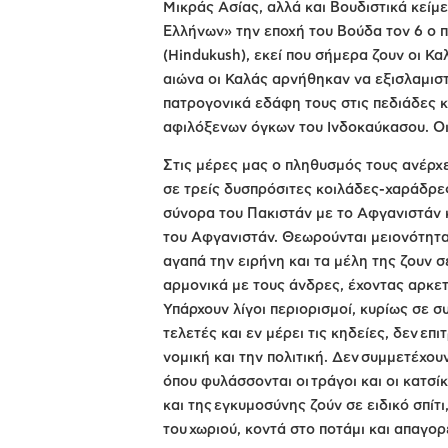
Μικράς Ασίας, αλλά και Βουδιστικά κείμ
Ελλήνων» την εποχή του Βούδα τον 6 ο π
(Hindukush), εκεί που σήμερα ζουν οι Κα
αιώνα οι Καλάς αρνήθηκαν να εξισλαμισ
πατρογονικά εδάφη τους στις πεδιάδες 
αφιλόξενων όγκων του Ινδοκαύκασου. Οι
Στις μέρες μας ο πληθυσμός τους ανέρχε
σε τρείς δυσπρόσιτες κοιλάδες-χαράδρες
σύνορα του Πακιστάν με το Αφγανιστάν κ
του Αφγανιστάν. Θεωρούνται μειονότητα 
αγαπά την ειρήνη και τα μέλη της ζουν σ
αρμονικά με τους άνδρες, έχοντας αρκετ
Υπάρχουν λίγοι περιορισμοί, κυρίως σε 
τελετές και εν μέρει τις κηδείες, δεν ε
νομική και την πολιτική. Δεν συμμετέχο
όπου φυλάσσονται οι τράγοι και οι κατσ
και της εγκυμοσύνης ζούν σε ειδικό σπίτ
του χωριού, κοντά στο ποτάμι και απαγορ