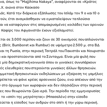
ενα, όπως το “Majjihima Nakaya”, αναφέρονται σε «Κράτος
.Χ. αιώνα στον Καύκασο
λάς. Κατά την διάρκεια εξάπλωσης του Ισλάμ τον 9 ο και 10 ο
τούν, έτσι αναγκάσθηκαν να εγκαταλείψουν τα πλούσια
και να καταφύγουν στις απομακρυσμένες κοιλάδες των ορεινών
 Καφίρς του Αφγανιστάν έχουν εξισλαμιστεί.
ται σε 3.000 περίπου και ζουν σε 30 οικισμούς που απλώνονται
 (Birir, Bumboret και Rumbur) σε υψόμετρο 2.500 μ. στα ΒΔ
αι τη Ρωσία, στην περιοχή Τσιτράλ του Πακιστάν και Νουριστάν
και προστατεύονται από το Σύνταγμα. Είναι μία φυλή που
ε μία δημοκρατική κοινωνία όπου οι γυναίκες συνυπάρχουν
ές ελευθερίες που στερούνται γυναίκες άλλων θρησκειών.
συμμετοχή θρησκευτικών εκδηλώσεων με εξαίρεση τις γαμήλιες
πιτρέπεται να φάνε κρέας αρσενικού ζώου, ενώ απέχουν από την
υν στο όργωμα των χωραφιών και δεν πλησιάζουν στην περιοχή
ίκες που θεωρούνται ζώα ιερά. Την περίοδο της εμμηνορυσίας
ι, το «σπίτι της μητρότητας» (Μπασαλένι) στην είσοδο
εύεται η είσοδος των ανδρών στο σπίτι ή την γύρω περιοχή.