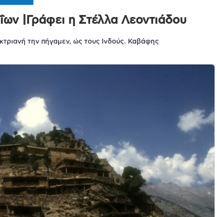
ΐων |Γράφει η Στέλλα Λεοντιάδου
ακτριανή την πήγαμεν, ώς τους Iνδούς. Καβάφης