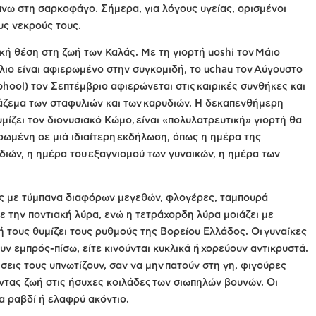
άνω στη σαρκοφάγο. Σήμερα, για λόγους υγείας, ορισμένοι
υς νεκρούς τους.
ική θέση στη ζωή των Καλάς. Με τη γιορτή uoshi τον Μάιο
ύλιο είναι αφιερωμένο στην συγκομιδή, το uchau τον Αύγουστο
 phool) τον Σεπτέμβριο αφιερώνεται στις καιρικές συνθήκες και
μάζεμα των σταφυλιών και των καρυδιών. Η δεκαπενθήμερη
ίζει τον διονυσιακό Κώμο, είναι «πολυλατρευτική» γιορτή θα
ρωμένη σε μιά ιδιαίτερη εκδήλωση, όπως η ημέρα της
ιών, η ημέρα του εξαγνισμού των γυναικών, η ημέρα των
υς με τύμπανα διαφόρων μεγεθών, φλογέρες, ταμπουρά
με την ποντιακή λύρα, ενώ η τετράχορδη λύρα μοιάζει με
ή τους θυμίζει τους ρυθμούς της Βορείου Ελλάδος. Οι γυναίκες
ν εμπρός-πίσω, είτε κινούνται κυκλικά ή χορεύουν αντικρυστά.
σεις τους υπνωτίζουν, σαν να μην πατούν στη γη, φιγούρες
οντας ζωή στις ήσυχες κοιλάδες των σιωπηλών βουνών. Οι
α ραβδί ή ελαφρύ ακόντιο.