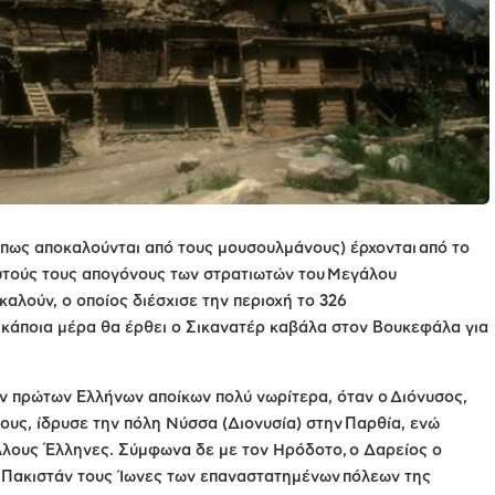
όπως αποκαλούνται από τους μουσουλμάνους) έρχονται από το
υτούς τους απογόνους των στρατιωτών του Μεγάλου
αλούν, ο οποίος διέσχισε την περιοχή το 326
ι κάποια μέρα θα έρθει ο Σικανατέρ καβάλα στον Βουκεφάλα για
 πρώτων Ελλήνων αποίκων πολύ νωρίτερα, όταν ο Διόνυσος,
ους, ίδρυσε την πόλη Νύσσα (Διονυσία) στην Παρθία, ενώ
λους Έλληνες. Σύμφωνα δε με τον Ηρόδοτο, ο Δαρείος ο
 Πακιστάν τους Ίωνες των επαναστατημένων πόλεων της