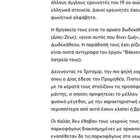
άλλους άγγλους ερευνητές του 19 ου αι
ελληνικά στοιχεία. Δανοί ερευνητές έχο
φωνητικό αλφάβητο.
Η θρησκεία τους είναι το αρχαίο δωδεκά
(Δίας-Ζευς), «είναι αυτός που δίνει ζωή
Δωδεκάθεου. Η παράδοσή τους έχει ρίζες 
είναι πιστά αντίγραφα του έργου “Βάκχες
λατρεία τους).
Δείχνοντας το Τριτσμίρ, την πιο ψηλή κορ
όπου ο Δίας έδεσε τον Προμηθέα. Πιστε
με τα κέρατά τους στολίζουν τις προσόψε
μάντης, ο οποίος προφητεύει το μέλλον.
φυσικό μέγεθος, με την χαρακτηριστική
περισσότερα από αυτά έχουν κλαπεί ή βρ
Οι Καλάς δεν έθαβαν τους νεκρούς τους 
σαρκοφάγους διακοσμημένες με αρχαιοε
εναπόθεταν δε τις σαρκοφάγους στο νεκ