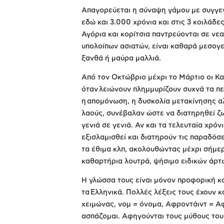
Απαγορεύεται η σύναψη γάμου με συγγεν
εδώ και 3.000 χρόνια και στις 3 κοιλάδε
Αγόρια και κορίτσια παντρεύονται σε νε
υπολοίπων ασιατών, είναι καθαρά μεσογε
ξανθά ή μαύρα μαλλιά.
Από τον Οκτώβριο μέχρι το Μάρτιο οι Κα
όταν λειώνουν πλημμυρίζουν συχνά τα πε
η απομόνωση, η δυσκολία μετακίνησης αλ
λαούς, συνέβαλαν ώστε να διατηρηθεί ζω
γενιά σε γενιά. Αν και τα τελευταία χρό
εξισλαμισθεί και διατηρούν τις παραδόσε
τα έθιμα κλπ, ακολουθώντας μέχρι σήμερ
καθαρτήρια λουτρά, ψήσιμο ειδικών άρτ
Η γλώσσα τους είναι μόνον προφορική και
τα Ελληνικά. Πολλές λέξεις τους έχουν κ
χειμώνας, νομ = όνομα, Αφροντάιντ = Αφρ
ασπάζομαι. Αφηγούνται τους μύθους του