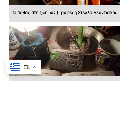
Το πάθος στη ζωή μας | Γράφει η Στέλλα Λεοντιάδου
EL
ΑΥΤΑΡΚΕΙΑ (ικανότητες, ενέργεια, νερό, χρήσιμα
είδη, φάρμακα, ασφάλεια κλπ) | Γράφει η Στέλλα
Λεοντιάδου