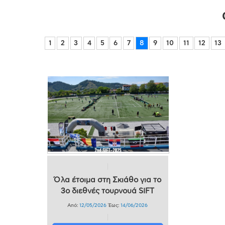
1
2
3
4
5
6
7
8
9
10
11
12
13
Όλα έτοιμα στη Σκιάθο για το
3ο διεθνές τουρνουά SIFT
Από:
12/05/2026
Έως:
14/06/2026