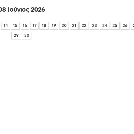
08 Ιούνιος 2026
14
15
16
17
18
19
20
21
22
23
24
25
26
29
30