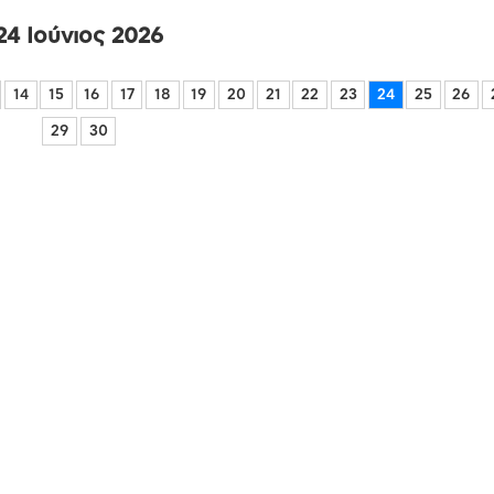
24 Ιούνιος 2026
14
15
16
17
18
19
20
21
22
23
24
25
26
29
30