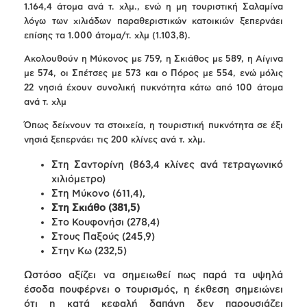
1.164,4 άτομα ανά τ. χλμ., ενώ η μη τουριστική Σαλαμίνα
λόγω των χιλιάδων παραθεριστικών κατοικιών ξεπερνάει
επίσης τα 1.000 άτομα/τ. χλμ (1.103,8).
Ακολουθούν η Μύκονος με 759, η Σκιάθος με 589, η Αίγινα
με 574, οι Σπέτσες με 573 και ο Πόρος με 554, ενώ μόλις
22 νησιά έχουν συνολική πυκνότητα κάτω από 100 άτομα
ανά τ. χλμ
Όπως δείχνουν τα στοιχεία, η τουριστική πυκνότητα σε έξι
νησιά ξεπερνάει τις 200 κλίνες ανά τ. χλμ.
Στη Σαντορίνη (863,4 κλίνες ανά τετραγωνικό
χιλιόμετρο)
Στη Μύκονο (611,4),
Στη Σκιάθο (381,5)
Στο Κουφονήσι (278,4)
Στους Παξούς (245,9)
Στην Κω (232,5)
Ωστόσο αξίζει να σημειωθεί πως παρά τα υψηλά
έσοδα πουφέρνει ο τουρισμός, η έκθεση σημειώνει
ότι η κατά κεφαλή δαπάνη δεν παρουσιάζει