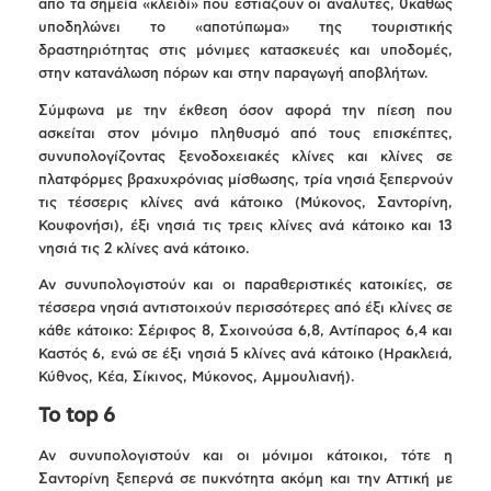
από τα σημεία «κλειδί» που εστιάζουν οι αναλυτές, 0καθώς
υποδηλώνει το «αποτύπωμα» της τουριστικής
δραστηριότητας στις μόνιμες κατασκευές και υποδομές,
στην κατανάλωση πόρων και στην παραγωγή αποβλήτων.
Σύμφωνα με την έκθεση όσον αφορά την πίεση που
ασκείται στον μόνιμο πληθυσμό από τους επισκέπτες,
συνυπολογίζοντας ξενοδοχειακές κλίνες και κλίνες σε
πλατφόρμες βραχυχρόνιας μίσθωσης, τρία νησιά ξεπερνούν
τις τέσσερις κλίνες ανά κάτοικο (Μύκονος, Σαντορίνη,
Κουφονήσι), έξι νησιά τις τρεις κλίνες ανά κάτοικο και 13
νησιά τις 2 κλίνες ανά κάτοικο.
Αν συνυπολογιστούν και οι παραθεριστικές κατοικίες, σε
τέσσερα νησιά αντιστοιχούν περισσότερες από έξι κλίνες σε
κάθε κάτοικο: Σέριφος 8, Σχοινούσα 6,8, Αντίπαρος 6,4 και
Καστός 6, ενώ σε έξι νησιά 5 κλίνες ανά κάτοικο (Ηρακλειά,
Κύθνος, Κέα, Σίκινος, Μύκονος, Αμμουλιανή).
Το tοp 6
Αν συνυπολογιστούν και οι μόνιμοι κάτοικοι, τότε η
Σαντορίνη ξεπερνά σε πυκνότητα ακόμη και την Αττική με