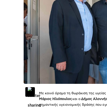
Με κοινό όραμα τη θωράκιση της υγείας 
Μάριος Ηλιόπουλος
και ο
Δήμος Αλοννή
σημαντικής υγειονομικής δράσης που εγκ