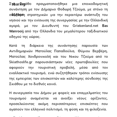
Στη Σκιάθο πραγματοποιήθηκε μια εποικοδομητική
συνάντηση με τον Δήμαρχο Θοδωρή Τζούμα, με στόχο τη
συζήτηση στρατηγικών για την περαιτέρω ανάπτυξη του
νησιού και την ενίσχυση της συνεργασίας με την Ολλανδική
αγορά, με τον Διευθυντή του Griekenland.net
Bas
Wanrooij
από την Ολλανδια του μεγαλύτερου ταξιδιωτικού
οδηγού της χώρας.
Κατά τη διάρκεια της συνάντησης παρουσία των
Αντιδημαρχών Ματούλας Παπαδούλια, Θύμιου Βερβέρη,
Ματούλας Χονδρονικολή και του Νικου Τζούμα από το
Skiathoslife.gr παρουσιάστηκαν νέες πρωτοβουλίες που
αφορούν την τουριστική προβολή, μέσα από τον
εναλλακτικό τουρισμό, ενώ συζητήθηκαν τρόποι ενίσχυσης
της εμπειρίας των επισκεπτών και καλύτερης σύνδεσης της
Σκιάθου με το διεθνές κοινό.
Η συνεργασία του Δήμου με φορείς και επαγγελματίες του
τουρισμού αναμένεται να ανοίξει νέους ορίζοντες,
προσελκύοντας ακόμη περισσότερους επισκέπτες που
αγαπούν τον ελληνικό πολιτισμό, τη φύση και τη φιλοξενία.