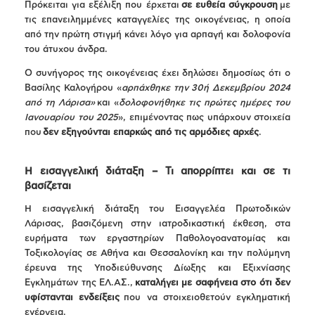
Πρόκειται για εξέλιξη που έρχεται
σε ευθεία σύγκρουση
με
τις επανειλημμένες καταγγελίες της οικογένειας, η οποία
από την πρώτη στιγμή κάνει λόγο για αρπαγή και δολοφονία
του άτυχου άνδρα.
Ο συνήγορος της οικογένειας έχει δηλώσει δημοσίως ότι ο
Βασίλης Καλογήρου «
αρπάχθηκε την 30ή Δεκεμβρίου 2024
από τη Λάρισα»
και «
δολοφονήθηκε τις πρώτες ημέρες του
Ιανουαρίου του 2025
», επιμένοντας πως υπάρχουν στοιχεία
που
δεν εξηγούνται επαρκώς από τις αρμόδιες αρχές
.
Η εισαγγελική διάταξη – Τι απορρίπτει και σε τι
βασίζεται
Η εισαγγελική διάταξη του Εισαγγελέα Πρωτοδικών
Λάρισας, βασιζόμενη στην ιατροδικαστική έκθεση, στα
ευρήματα των εργαστηρίων Παθολογοανατομίας και
Τοξικολογίας σε Αθήνα και Θεσσαλονίκη και την πολύμηνη
έρευνα της Υποδιεύθυνσης Δίωξης και Εξιχνίασης
Εγκλημάτων της ΕΛ.ΑΣ.,
καταλήγει με σαφήνεια στο ότι δεν
υφίστανται ενδείξεις
που να στοιχειοθετούν εγκληματική
ενέργεια.