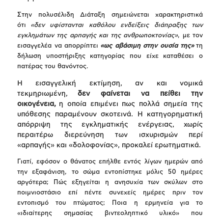
Στην πολυσέλιδη Διάταξη σημειώνεται χαρακτηριστικά
ότι
«δεν υφίστανται καθόλου ενδείξεις διάπραξης των
εγκλημάτων της αρπαγής και της ανθρωποκτονίας»
, με τον
εισαγγελέα να απορρίπτει
«ως αβάσιμη στην ουσία της»
τη
δήλωση υποστήριξης κατηγορίας που είχε καταθέσει ο
πατέρας του θανόντος.
Η εισαγγελική εκτίμηση, αν και νομικά
τεκμηριωμένη,
δεν φαίνεται να πείθει την
οικογένεια,
η οποία επιμένει πως πολλά σημεία της
υπόθεσης παραμένουν σκοτεινά. Η κατηγορηματική
απόρριψη της εγκληματικής ενέργειας, χωρίς
περαιτέρω διερεύνηση των ισχυρισμών περί
«αρπαγής» και «δολοφονίας», προκαλεί ερωτηματικά.
Γιατί, εφόσον ο θάνατος επήλθε εντός λίγων ημερών από
την εξαφάνιση, το σώμα εντοπίστηκε μόλις 50 ημέρες
αργότερα; Πώς εξηγείται η ανησυχία των σκύλων στο
ποιμνιοστάσιο επί πέντε συνεχείς ημέρες πριν τον
εντοπισμό του πτώματος; Ποια η ερμηνεία για το
«ιδιαίτερης σημασίας βιντεοληπτικό υλικό» που