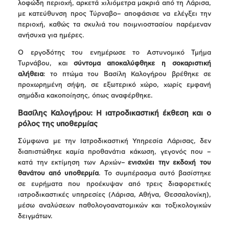
λοφώδη περιοχή, αρκετά χιλιόμετρα μακριά από τη Λάρισα,
με κατεύθυνση προς Τύρναβο– αποφάσισε να ελέγξει την
περιοχή, καθώς τα σκυλιά του ποιμνιοστασίου παρέμεναν
ανήσυχα για ημέρες.
Ο εργοδότης του ενημέρωσε το Αστυνομικό Τμήμα
Τυρνάβου, και
σύντομα αποκαλύφθηκε η σοκαριστική
αλήθεια
: το πτώμα του Βασίλη Καλογήρου βρέθηκε σε
προχωρημένη σήψη, σε εξωτερικό χώρο, χωρίς εμφανή
σημάδια κακοποίησης, όπως αναφέρθηκε.
Βασίλης Καλογήρου: Η ιατροδικαστική έκθεση και ο
ρόλος της υποθερμίας
Σύμφωνα με την Ιατροδικαστική Υπηρεσία Λάρισας, δεν
διαπιστώθηκε καμία προθανάτια κάκωση, γεγονός που –
κατά την εκτίμηση των Αρχών–
ενισχύει την εκδοχή του
θανάτου από υποθερμία
. Το συμπέρασμα αυτό βασίστηκε
σε ευρήματα που προέκυψαν από τρεις διαφορετικές
ιατροδικαστικές υπηρεσίες (Λάρισα, Αθήνα, Θεσσαλονίκη),
μέσω αναλύσεων παθολογοανατομικών και τοξικολογικών
δειγμάτων.