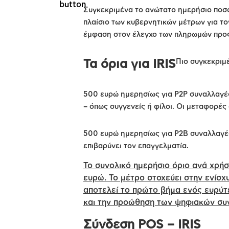
Συγκεκριμένα το ανώτατο ημερήσιο ποσό
πλαίσιο των κυβερνητικών μέτρων για το
έμφαση στον έλεγχο των πληρωμών προς
Πιο συγκεκριμ
Τα όρια για IRIS
500 ευρώ ημερησίως για P2P συναλλαγές
– όπως συγγενείς ή φίλοι. Οι μεταφορέ
500 ευρώ ημερησίως για P2B συναλλαγές
επιβαρύνει τον επαγγελματία.
Το συνολικό ημερήσιο όριο ανά χρήσ
ευρώ. Το μέτρο στοχεύει στην ενίσχ
αποτελεί το πρώτο βήμα ενός ευρύτ
και την προώθηση των ψηφιακών συ
Σύνδεση POS – IRIS