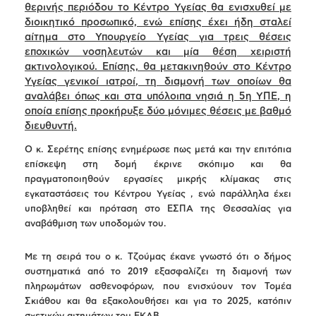
θερινής περιόδου το Κέντρο Υγείας θα ενισχυθεί με
διοικητικό προσωπικό, ενώ επίσης έχει ήδη σταλεί
αίτημα στο Υπουργείο Υγείας για τρεις θέσεις
εποχικών νοσηλευτών και μία θέση χειριστή
ακτινολογικού. Επίσης, θα μετακινηθούν στο Κέντρο
Υγείας γενικοί ιατροί, τη διαμονή των οποίων θα
αναλάβει όπως και στα υπόλοιπα νησιά η 5η ΥΠΕ, η
οποία επίσης προκήρυξε δύο μόνιμες θέσεις με βαθμό
διευθυντή.
Ο κ. Σερέτης επίσης ενημέρωσε πως μετά και την επιτόπια
επίσκεψη στη δομή έκρινε σκόπιμο και θα
πραγματοποιηθούν εργασίες μικρής κλίμακας στις
εγκαταστάσεις του Κέντρου Υγείας , ενώ παράλληλα έχει
υποβληθεί και πρόταση στο ΕΣΠΑ της Θεσσαλίας για
αναβάθμιση των υποδομών του.
Με τη σειρά του ο κ. Τζούμας έκανε γνωστό ότι ο δήμος
συστηματικά από το 2019 εξασφαλίζει τη διαμονή των
πληρωμάτων ασθενοφόρων, που ενισχύουν τον Τομέα
Σκιάθου και θα εξακολουθήσει και για το 2025, κατόπιν