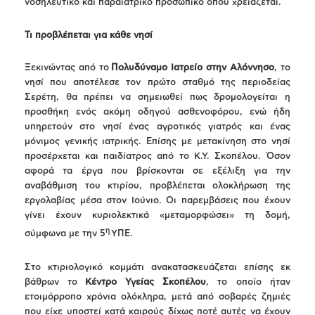
νοσηλευτικό και παραιατρικό προσωπικό όπου χρειάζεται.
Τι προβλέπεται για κάθε νησί
Ξεκινώντας από το
Πολυδύναμο Ιατρείο στην Αλόννησο
, το
νησί που αποτέλεσε τον πρώτο σταθμό της περιοδείας
Σερέτη, θα πρέπει να σημειωθεί πως δρομολογείται η
προσθήκη ενός ακόμη οδηγού ασθενοφόρου, ενώ ήδη
υπηρετούν στο νησί ένας αγροτικός γιατρός και ένας
μόνιμος γενικής ιατρικής. Επίσης με μετακίνηση στο νησί
προσέρχεται και παιδίατρος από το Κ.Υ. Σκοπέλου. Όσον
αφορά τα έργα που βρίσκονται σε εξέλιξη για την
αναβάθμιση του κτιρίου, προβλέπεται ολοκλήρωση της
εργολαβίας μέσα στον Ιούνιο. Οι παρεμβάσεις που έχουν
γίνει έχουν κυριολεκτικά «μεταμορφώσει» τη δομή,
η
σύμφωνα με την 5
ΥΠΕ.
Στο κτιριολογικό κομμάτι ανακατασκευάζεται επίσης εκ
βάθρων το
Κέντρο Υγείας Σκοπέλου
, το οποίο ήταν
ετοιμόρροπο χρόνια ολόκληρα, μετά από σοβαρές ζημιές
που είχε υποστεί κατά καιρούς δίχως ποτέ αυτές να έχουν