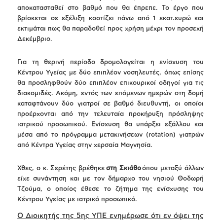
αποκατασταθεί στο βαθμό που θα έπρεπε. Το έργο που
βρίσκεται σε εξέλιξη κοστίζει πάνω από 1 εκατ.ευρώ και
εκτιμάται πως θα παραδοθεί προς χρήση μέχρι τον προσεχή
Δεκέμβριο.
Για τη θερινή περίοδο δρομολογείται η ενίσχυση του
Κέντρου Υγείας με δύο επιπλέον νοσηλευτές, όπως επίσης
θα προσληφθούν δύο επιπλέον επικουρικοί οδηγοί για τις
διακομιδές. Ακόμη, εντός των επόμενων ημερών στη δομή
καταφτάνουν δύο γιατροί σε βαθμό διευθυντή, οι οποίοι
προέρχονται από την τελευταία προκήρυξη πρόσληψης
ιατρικού προσωπικού. Ενίσχυση θα υπάρξει εξάλλου και
μέσα από το πρόγραμμα μετακινήσεων (rotation) γιατρών
από Κέντρα Υγείας στην χερσαία Μαγνησία.
Χθες, ο κ. Σερέτης βρέθηκε
στη Σκιάθο
όπου μεταξύ άλλων
είχε συνάντηση και με τον δήμαρχο του νησιού Θοδωρή
Τζούμα, ο οποίος έθεσε το ζήτημα της ενίσχυσης του
Κέντρου Υγείας με ιατρικό προσωπικό.
Ο Διοικητής της 5ης ΥΠΕ ενημέρωσε ότι εν όψει της