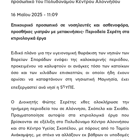
προσωπικό του Πολυδύναμου Κέντρου Αλοννήσου
16 Μαΐου 2025 - 11:09
Επικουρικό προσωπικό σε νοσηλευτές και ασθενοφόρα,
προσθήκες γιατρών με μετακινήσεις- Περιοδεία Σερέτη στα
κτιριολογικά έργα
Ειδικό πλάνο για την υγειονομική θωράκιση των νησιών των
Βορείων Σποράδων ενόψει της καλοκαιρινής περιόδου,
προκειμένου να καλυφτούν οι ανάγκες τόσο των κατοίκων
όσο και των χιλιάδων επισκεπτών, οι οποίοι ήδη έχουν
αρχίσει να καταφτάνουν στη νησιωτική Μαγνησία, έχει
η
επεξεργαστεί ανά νησί η 5
ΥΠΕ.
Ο Διοικητής Φώτης Σερέτης χθες ολοκλήρωσε την
τριήμερη περιοδεία του σε Αλόννησο, Σκόπελο και Σκιάθο.
Πραγματοποίησε αυτοψία στα κτιριολογικά έργα που
βρίσκονται σε εξέλιξη στο Πολυδύναμο Κέντρο Αλοννήσου
και στο Κέντρο Υγείας Σκοπέλου, με πόρους από το Ταμείο
Ανάκαμψης, με στόχο να αλλάξουν εκ βάθρων οι υποδομές