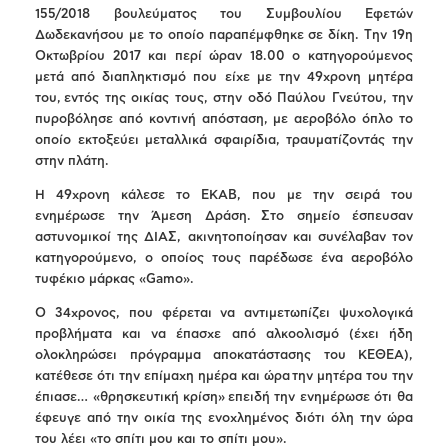
155/2018 βουλεύματος του Συμβουλίου Εφετών
Δωδεκανήσου με το οποίο παραπέμφθηκε σε δίκη. Tην 19η
Οκτωβρίου 2017 και περί ώραν 18.00 ο κατηγορούμενος
μετά από διαπληκτισμό που είχε με την 49χρονη μητέρα
του, εντός της οικίας τους, στην οδό Παύλου Γνεύτου, την
πυροβόλησε από κοντινή απόσταση, με αεροβόλο όπλο το
οποίο εκτοξεύει μεταλλικά σφαιρίδια, τραυματίζοντάς την
στην πλάτη.
Η 49χρονη κάλεσε το ΕΚΑΒ, που με την σειρά του
ενημέρωσε την Άμεση Δράση. Στο σημείο έσπευσαν
αστυνομικοί της ΔΙΑΣ, ακινητοποίησαν και συνέλαβαν τον
κατηγορούμενο, ο οποίος τους παρέδωσε ένα αεροβόλο
τυφέκιο μάρκας «Gamo».
Ο 34χρονος, που φέρεται να αντιμετωπίζει ψυχολογικά
προβλήματα και να έπασχε από αλκοολισμό (έχει ήδη
ολοκληρώσει πρόγραμμα αποκατάστασης του ΚΕΘΕΑ),
κατέθεσε ότι την επίμαχη ημέρα και ώρα
την μητέρα του την
έπιασε… «θρησκευτική κρίση» επειδή την ενημέρωσε ότι θα
έφευγε από την οικία της ενοχλημένος διότι όλη την ώρα
του λέει «το σπίτι μου και το σπίτι μου».