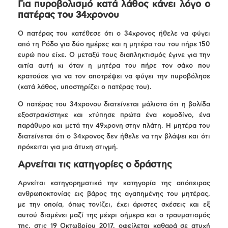
Για πυροβολισμό κατά λάθος κάνει λόγο ο
πατέρας του 34χρονου
Ο πατέρας του κατέθεσε ότι ο 34χρονος ήθελε να φύγει
από τη Ρόδο για δύο ημέρες και η μητέρα του του πήρε 150
ευρώ που είχε. Ο μεταξύ τους διαπληκτισμός έγινε για την
αιτία αυτή κι όταν η μητέρα του πήρε τον σάκο που
κρατούσε για να τον αποτρέψει να φύγει την πυροβόλησε
(κατά λάθος, υποστηρίζει ο πατέρας του).
Ο πατέρας του 34χρονου διατείνεται μάλιστα ότι η βολίδα
εξοστρακίστηκε και χτύπησε πρώτα ένα κομοδίνο, ένα
παράθυρο και μετά την 49χρονη στην πλάτη. Η μητέρα του
διατείνεται ότι ο 34χρονος δεν ήθελε να την βλάψει και ότι
πρόκειται για μια άτυχη στιγμή.
Αρνείται τις κατηγορίες ο δράστης
Αρνείται κατηγορηματικά την κατηγορία της απόπειρας
ανθρωποκτονίας εις βάρος της αγαπημένης του μητέρας,
με την οποία, όπως τονίζει, έχει άριστες σχέσεις και εξ
αυτού διαμένει μαζί της μέχρι σήμερα και ο τραυματισμός
της, στις 19 Οκτωβρίου 2017, οφείλεται καθαρά σε ατυχή