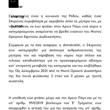
Σοκαρισμένη είναι η κοινωνία της Ρόδου, καθώς ένας
34χρονος πυροβόλησε με αεροβόλο όπλο τη μητέρα του, με
την υπόθεση να έχει φτάσει στον Άρειο Πάγο, ενώ αύριο ο
κατηγορούμενος αναμένεται να βρεθεί ενώπιον του Μικτού
Ορκωτού Εφετείου Δωδεκανήσου.
Σύμφωνα με τα όσα αναφέρει η dimokratiki, ο 34χρονος
είχε κατηγορηθεί για απόπειρα ανθρωποκτονίας της
μητέρας του και παράβαση του νόμου περί όπλων και
τελικώς καταδικάστηκε για το προαναφερόμενο αδίκημα
κατ’ επιτρεπτή μεταβολή της κατηγορίας και του επιβλήθηκε
την 13η Δεκεμβρίου 2021 από το Μικτό Ορκωτό Δικαστήριο
της Κω ποινή φυλάκισης 2 ετών και 3 μηνών με τριετή
αναστολή.
Η υπόθεση είχε φτάσει μέχρι και τον Άρειο Πάγο και με το
υπ’ αρίθμ. 959/2019 βούλευμα του Ε’ Τμήματος είχε
απορριφθεί η αίτησή του για την αναίρεση του υπ’ αρίθμ.