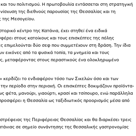
 και του πολιτισμού. Η πρωτοβουλία εντάσσεται στη στρατηγική
νίσχυση της διεθνούς παρουσίας της Θεσσαλίας και τη
 της Μεσογείου.
στορικό κέντρο της Κατάνια, έχει στηθεί ένα ειδικά
φέρει στους κατοίκους και τους επισκέπτες της πόλης
ες επιμελούνται δύο σεφ που συμμετέχουν στη δράση. Την ίδια
ν εικόνες από τα φυσικά τοπία, τα μνημεία και τους
ας, μεταφέροντας στους περαστικούς ένα ολοκληρωμένο
y» κερδίζει το ενδιαφέρον τόσο των Σικελών όσο και των
 την περίοδο στην περιοχή. Οι επισκέπτες δοκιμάζουν προϊόντα-
ς φέτα, μανούρι, γιαούρτι, κρασί και τσίπουρο, ενώ παράλληλα
 προσφέρει η Θεσσαλία ως ταξιδιωτικός προορισμός μέσα από
τρέφειας της Περιφέρειας Θεσσαλίας και θα διαρκέσει τρεις
ατάνιας σε σημείο συνάντησης της θεσσαλικής γαστρονομίας