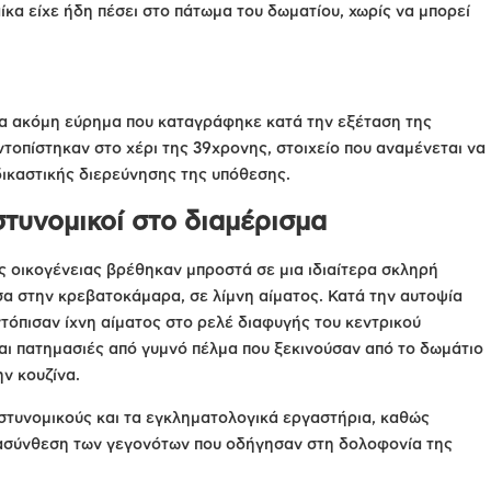
κα είχε ήδη πέσει στο πάτωμα του δωματίου, χωρίς να μπορεί
ένα ακόμη εύρημα που καταγράφηκε κατά την εξέταση της
ντοπίστηκαν στο χέρι της 39χρονης, στοιχείο που αναμένεται να
δικαστικής διερεύνησης της υπόθεσης.
στυνομικοί στο διαμέρισμα
ης οικογένειας βρέθηκαν μπροστά σε μια ιδιαίτερα σκληρή
σα στην κρεβατοκάμαρα, σε λίμνη αίματος. Κατά την αυτοψία
ντόπισαν ίχνη αίματος στο ρελέ διαφυγής του κεντρικού
αι πατημασιές από γυμνό πέλμα που ξεκινούσαν από το δωμάτιο
ν κουζίνα.
αστυνομικούς και τα εγκληματολογικά εργαστήρια, καθώς
νασύνθεση των γεγονότων που οδήγησαν στη δολοφονία της