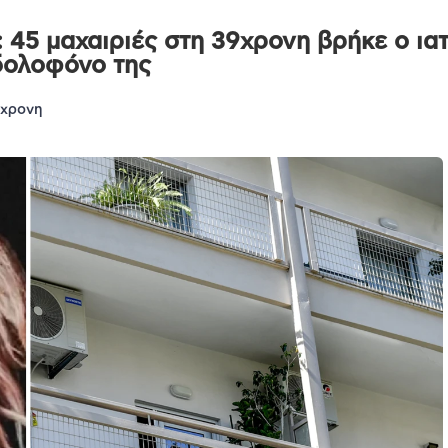
 45 μαχαιριές στη 39χρονη βρήκε ο ια
δολοφόνο της
9χρονη