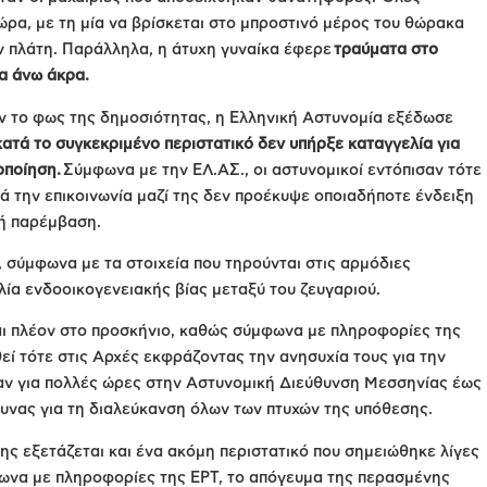
ρα, με τη μία να βρίσκεται στο μπροστινό μέρος του θώρακα
ην πλάτη. Παράλληλα, η άτυχη γυναίκα έφερε
τραύματα στο
τα άνω άκρα.
ν το φως της δημοσιότητας, η Ελληνική Αστυνομία εξέδωσε
 κατά το συγκεκριμένο περιστατικό δεν υπήρξε καταγγελία για
οποίηση.
Σύμφωνα με την ΕΛ.ΑΣ., οι αστυνομικοί εντόπισαν τότε
τά την επικοινωνία μαζί της δεν προέκυψε οποιαδήποτε ένδειξη
κή παρέμβαση.
, σύμφωνα με τα στοιχεία που τηρούνται στις αρμόδιες
λία ενδοοικογενειακής βίας μεταξύ του ζευγαριού.
αι πλέον στο προσκήνιο, καθώς σύμφωνα με πληροφορίες της
εί τότε στις Αρχές εκφράζοντας την ανησυχία τους για την
αν για πολλές ώρες στην Αστυνομική Διεύθυνση Μεσσηνίας έως
ευνας για τη διαλεύκανση όλων των πτυχών της υπόθεσης.
ης εξετάζεται και ένα ακόμη περιστατικό που σημειώθηκε λίγες
φωνα με πληροφορίες της ΕΡΤ, το απόγευμα της περασμένης