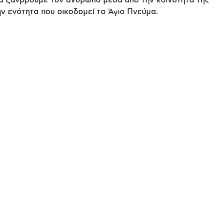
α ξανβρούμε τον άνθρωπο μέσα από την κοινότητα της
ην ενότητα που οικοδομεί το Άγιο Πνεύμα.