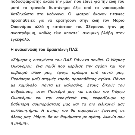
ποδοσφαιριστής έχασε την μάχη που έδινε για την ζωή του
μετά το τροχαίο δυστύχημα έξω από το νοσοκομείο
Χατζηκώστα στα Ιωάννινα. Οι γιατροί έκαναν τιτάνιες
προσπάθειες για να κρατήσουν στην ζωή τον Μάριο
Οικονόμου αλλά η κατάσταση του 33χρονου ήταν μη
αναστρέψιμη, καθώς είχε υποστεί ισχαιμική βλάβη στον
εγκέφαλο.
Η ανακοίνωση του Ερασιτέχνη ΠΑΣ
«Σήμερα η οικογένεια του ΠΑΣ Γιάννινα πενθεί. Ο Μάριος
Οικονόμου, ένα παιδί που κέρδισε την αγάπη και τον
σεβασμό όλων μας, έφυγε πρόωρα από κοντά μας.
Περάσαμε μαζί στιγμές χαράς, προσπάθειας αγώνα. Πάντα
με χαμόγελο, πάντα με καλοσύνη. Στους δικούς του
ανθρώπους, στον Πρόεδρό μας και πατέρα του Γιώργο
Οικονόμου και την οικογένειά του, εκφράζουμε τη
βαθύτερη συμπαράστασή μας και τα πιο ειλικρινή μας
συλλυπητήρια. Η μνήμη του θα παραμείνει ζωντανή σε
όλους μας. Μάριε, θα σε θυμόμαστε με αγάπη. Αιωνία σου
η μνήμη».