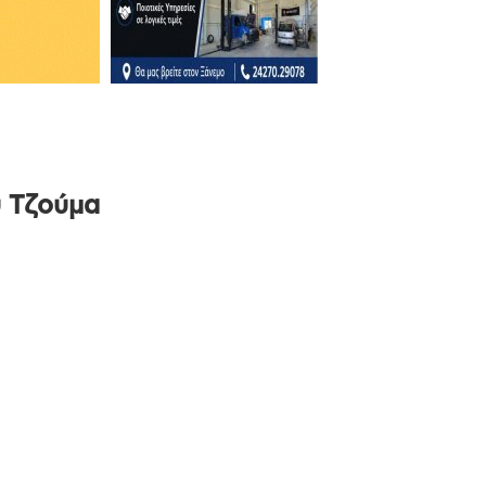
υ Τζούμα