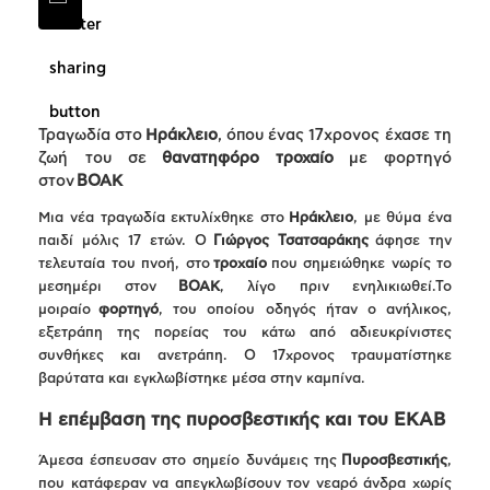
Τραγωδία στο
Ηράκλειο
, όπου ένας 17χρονος έχασε τη
ζωή του σε
θανατηφόρο τροχαίο
με φορτηγό
στον
ΒΟΑΚ
Μια νέα τραγωδία εκτυλίχθηκε στο
Ηράκλειο
, με θύμα ένα
παιδί μόλις 17 ετών. Ο
Γιώργος Τσατσαράκης
άφησε την
τελευταία του πνοή, στο
τροχαίο
που σημειώθηκε νωρίς το
μεσημέρι στον
ΒΟΑΚ
, λίγο πριν ενηλικιωθεί.Το
μοιραίο
φορτηγό
, του οποίου οδηγός ήταν ο ανήλικος,
εξετράπη της πορείας του κάτω από αδιευκρίνιστες
συνθήκες και ανετράπη. Ο 17χρονος τραυματίστηκε
βαρύτατα και εγκλωβίστηκε μέσα στην καμπίνα.
Η επέμβαση της πυροσβεστικής και του ΕΚΑΒ
Άμεσα έσπευσαν στο σημείο δυνάμεις της
Πυροσβεστικής
,
που κατάφεραν να απεγκλωβίσουν τον νεαρό άνδρα χωρίς