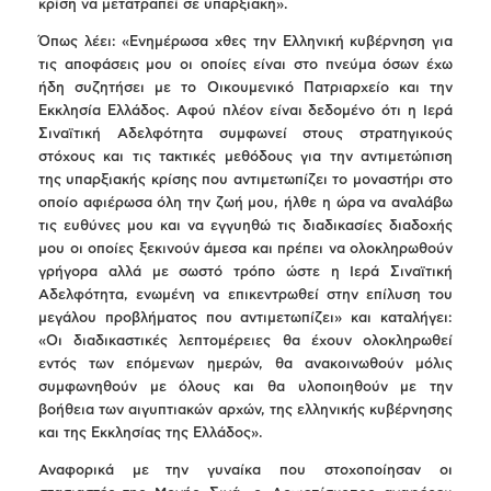
κρίση να μετατραπεί σε υπαρξιακή».
Όπως λέει: «Ενημέρωσα χθες την Ελληνική κυβέρνηση για
τις αποφάσεις μου οι οποίες είναι στο πνεύμα όσων έχω
ήδη συζητήσει με το Οικουμενικό Πατριαρχείο και την
Εκκλησία Ελλάδος. Αφού πλέον είναι δεδομένο ότι η Ιερά
Σιναϊτική Αδελφότητα συμφωνεί στους στρατηγικούς
στόχους και τις τακτικές μεθόδους για την αντιμετώπιση
της υπαρξιακής κρίσης που αντιμετωπίζει το μοναστήρι στο
οποίο αφιέρωσα όλη την ζωή μου, ήλθε η ώρα να αναλάβω
τις ευθύνες μου και να εγγυηθώ τις διαδικασίες διαδοχής
μου οι οποίες ξεκινούν άμεσα και πρέπει να ολοκληρωθούν
γρήγορα αλλά με σωστό τρόπο ώστε η Ιερά Σιναϊτική
Αδελφότητα, ενωμένη να επικεντρωθεί στην επίλυση του
μεγάλου προβλήματος που αντιμετωπίζει» και καταλήγει:
«Οι διαδικαστικές λεπτομέρειες θα έχουν ολοκληρωθεί
εντός των επόμενων ημερών, θα ανακοινωθούν μόλις
συμφωνηθούν με όλους και θα υλοποιηθούν με την
βοήθεια των αιγυπτιακών αρχών, της ελληνικής κυβέρνησης
και της Εκκλησίας της Ελλάδος».
Αναφορικά με την γυναίκα που στοχοποίησαν οι