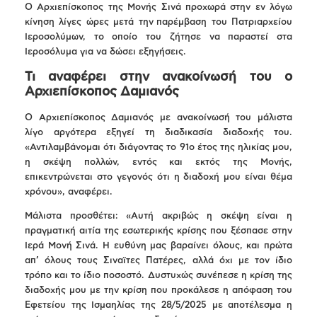
Ο Αρχιεπίσκοπος της Μονής Σινά προχωρά στην εν λόγω
κίνηση λίγες ώρες μετά την παρέμβαση του Πατριαρχείου
Ιεροσολύμων, το οποίο του ζήτησε να παραστεί στα
Ιεροσόλυμα για να δώσει εξηγήσεις.
Τι αναφέρει στην ανακοίνωσή του ο
Αρχιεπίσκοπος Δαμιανός
Ο Αρχιεπίσκοπος Δαμιανός με ανακοίνωσή του μάλιστα
λίγο αργότερα εξηγεί τη διαδικασία διαδοχής του.
«Αντιλαμβάνομαι ότι διάγοντας το 91ο έτος της ηλικίας μου,
η σκέψη πολλών, εντός και εκτός της Μονής,
επικεντρώνεται στο γεγονός ότι η διαδοχή μου είναι θέμα
χρόνου», αναφέρει.
Μάλιστα προσθέτει: «Αυτή ακριβώς η σκέψη είναι η
πραγματική αιτία της εσωτερικής κρίσης που ξέσπασε στην
Ιερά Μονή Σινά. Η ευθύνη μας βαραίνει όλους, και πρώτα
απ’ όλους τους Σιναϊτες Πατέρες, αλλά όχι με τον ίδιο
τρόπο και το ίδιο ποσοστό. Δυστυχώς συνέπεσε η κρίση της
διαδοχής μου με την κρίση που προκάλεσε η απόφαση του
Εφετείου της Ισμαηλίας της 28/5/2025 με αποτέλεσμα η