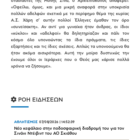
στασιαστές της Μονής Σινά, ο Αρχιεπίσκοπος αναφέρει:
«Οφείλω, όμως, και μια μικρή αναφορά στην υποκρισία
πολλών αδελφών σχετικά με το περίφημο θέμα της κυρίας
Α.Σ. Χάρη σ’ αυτήν πολλοί Έλληνες έμαθαν τον όρο
«συνείσακτη». Αν αντί για γυναίκα ήταν άνδρας, οι ίδιοι
«κύκλοι» και «αδελφοί» θα δηλητηρίαζαν και πάλι τον
κόσμο όλο υπονοώντας τα ίδια πράγματα, τις ίδιες
εξαρτήσεις και τις ίδιες σχέσεις. Απλώς τα υπονοούμενα θα
ήταν ακόμα αισχρότερα. Αυτή την μοίρα δυστυχώς την
έχουμε όλοι οι Ιεράρχες που ο Θεός μας χάρισε πολλά
χρόνια να ζήσουμε».
ΡΟΗ ΕΙΔΗΣΕΩΝ
ΑΘΛΗΤΙΣΜΟΣ
07/08/2026
|
14:52:39
Νέο κεφάλαιο στην ποδοσφαιρική διαδρομή του για τον
Σινάνι Ντέιβιντ του ΑΟ Σκιάθου