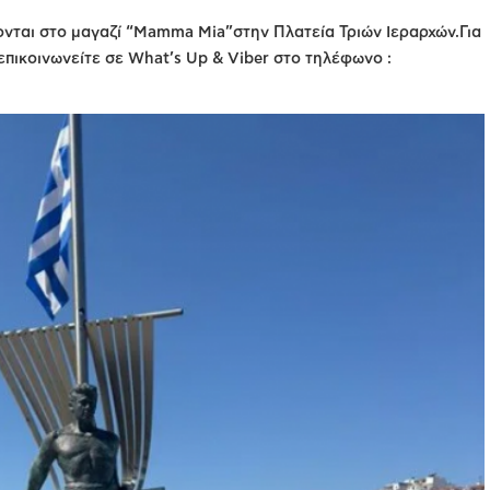
ονται στο μαγαζί “Mamma Mia”στην Πλατεία Τριών Ιεραρχών.Για
πικοινωνείτε σε What’s Up & Viber στο τηλέφωνο :