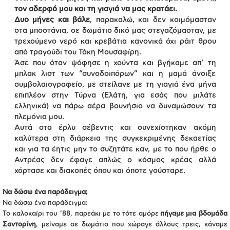
τον αδερφό μου και τη γιαγιά να μας κρατάει.
Δυο μήνες και βάλε
, παρακαλώ, και δεν κοιμόμασταν
στα μποστάνια, σε δωμάτιο δικό μας στεγαζόμασταν, με
τρεχούμενο νερό και κρεβάτια κανονικά όχι ράιτ θρου
από τραγούδι του Τάκη Μουσαφίρη.
Άσε που όταν ψόφησε η χούντα και βγήκαμε απ’ τη
μπλακ λιστ των “συνοδοιπόρων” και η μαμά άνοιξε
συμβολαιογραφείο, με στείλανε με τη γιαγιά ένα μήνα
επιπλέον στην Τύρνα (Ελάτη, για εσάς που μιλάτε
ελληνικά) να πάρω αέρα βουνήσιο να δυναμώσουν τα
πλεμόνια μου.
Αυτά στα έρλυ σέβεντις και συνεχίστηκαν ακόμη
καλύτερα στη διάρκεια της συγκεκριμένης δεκαετίας
και για τα έητις μην το συζητάτε καν, με το που ήρθε ο
Αντρέας δεν έφαγε απλώς ο κόσμος κρέας αλλά
χόρτασε και διακοπές όπου και όποτε γούσταρε.
Να δώσω ένα παράδειγμα;
Να δώσω ένα παράδειγμα:
Το καλοκαίρι του ’88, παρεάκι με το τότε αμόρε
πήγαμε μια βδομάδα
Σαντορίνη
, μείναμε σε δωμάτιο που χώραγε άλλους τρεις, κάναμε