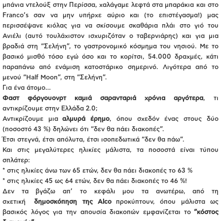
μπάνια ντελούξ στην Περίσσα, χαλάγαμε λεφτά στα μπαράκια και στο
Franco’s σαν να μην υπήρχε αύριο και (το επιστέγασμα!) μας
περισσέψανε κιόλας για να σκίσουμε σκαθάρια πλάι στο γιό του
Ανιέλι (αυτό τουλάχιστον ισχυριζόταν ο ταβερνιάρης) και για μια
βραδιά στη “Σελήνη”, το γαστρονομικό κόσμημα του νησιού. Με το
βασικό μισθό τόσο εγώ όσο και το κορίτσι, 54.000 δραχμές, κάτι
παραπάνω από ενάμιση κατοστάρικο σημερινό. Λιγότερα από το
μενού “Half Moon”, στη “Σελήνη”.
Για ένα άτομο…
Φαστ φόργουονρτ καμιά σαρανταριά χρόνια αργότερα
, τι
αντικρίζουμε στην Ελλάδα 2.0;
Αντικρίζουμε μια
αλμυρά έρημο
, όπου σχεδόν ένας στους δύο
(ποσοστό 43 %) δηλώνει ότι “δεν θα πάει διακοπές”.
Έτσι στεγνά, έτσι απόλυτα, έτσι ισοπεδωτικά “δεν θα πάω”.
Και στις μεγαλύτερες ηλικίες μάλιστα, τα ποσοστά είναι τύπου
σπλάτερ:
* στις ηλικίες άνω των 65 ετών, δεν θα πάει διακοπές το 63 %
* στις ηλικίες 45 ως 64 ετών, δεν θα πάει διακοπές το 46 %!
Δεν τα βγάζω απ’ το κεφάλι μου τα ανωτέρω, από τη
σχετική
δημοσκόπηση της Alco
προκύπτουν, όπου μάλιστα ως
βασικός λόγος για την απουσία διακοπών εμφανίζεται το
“κόστος