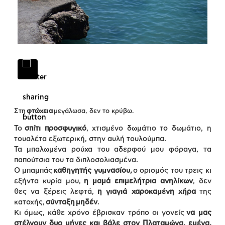
Στη
φτώχεια
μεγάλωσα, δεν το κρύβω.
Το
σπίτι προσφυγικό
, χτισμένο δωμάτιο το δωμάτιο, η
τουαλέτα εξωτερική, στην αυλή τουλούμπα.
Τα μπαλωμένα ρούχα του αδερφού μου φόραγα, τα
παπούτσια του τα διπλοσολιασμένα.
Ο μπαμπάς
καθηγητής γυμνασίου,
ο ορισμός του τρεις κι
εξήντα κυρία μου,
η μαμά επιμελήτρια ανηλίκων
, δεν
θες να ξέρεις λεφτά,
η γιαγιά χαροκαμένη χήρα
της
κατοχής,
σύνταξη
μηδέν
.
Κι όμως, κάθε χρόνο έβρισκαν τρόπο οι γονείς
να μας
στέλνουν δυο μήνες και βάλε στον Πλαταμώνα, εμένα,