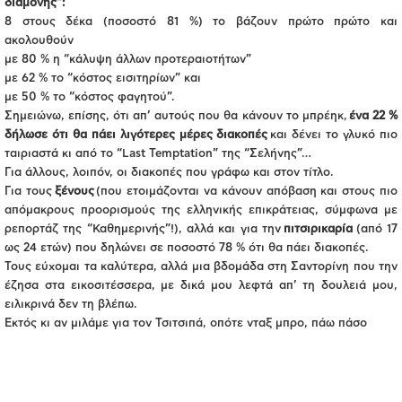
διαμονής”:
8 στους δέκα (ποσοστό 81 %) το βάζουν πρώτο πρώτο και
ακολουθούν
με 80 % η “κάλυψη άλλων προτεραιοτήτων”
με 62 % το “κόστος εισιτηρίων” και
με 50 % το “κόστος φαγητού”.
Σημειώνω, επίσης, ότι απ’ αυτούς που θα κάνουν το μπρέηκ,
ένα 22 %
δήλωσε ότι θα πάει λιγότερες μέρες διακοπές
και δένει το γλυκό πιο
ταιριαστά κι από το “Last Temptation” της “Σελήνης”…
Για άλλους, λοιπόν, οι διακοπές που γράφω και στον τίτλο.
Για τους
ξένους
(που ετοιμάζονται να κάνουν απόβαση και στους πιο
απόμακρους προορισμούς της ελληνικής επικράτειας, σύμφωνα με
ρεπορτάζ της “Καθημερινής”!), αλλά και για την
πιτσιρικαρία
(από 17
ως 24 ετών) που δηλώνει σε ποσοστό 78 % ότι θα πάει διακοπές.
Τους εύχομαι τα καλύτερα, αλλά μια βδομάδα στη Σαντορίνη που την
έζησα στα εικοσιτέσσερα, με δικά μου λεφτά απ’ τη δουλειά μου,
ειλικρινά δεν τη βλέπω.
Εκτός κι αν μιλάμε για τον Τσιτσιπά, οπότε νταξ μπρο, πάω πάσο